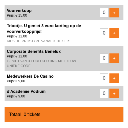
Aantal
Voorverkoop
tickets
Voeg ti
+
Prijs: € 15,00
Triootje. U geniet 3 euro korting op de
voorverkoopprijs!
Voeg ti
+
Prijs: € 12,00
KIES DIT PRIJSTYPE VANAF 3 TICKETS
Corporate Benefits Benelux
Prijs: € 12,00
Voeg ti
+
GENIET VAN 3 EURO KORTING MET JOUW
UNIEKE CODE
Medewerkers De Casino
Voeg ti
+
Prijs: € 9,00
d'Academie Podium
Voeg ti
+
Prijs: € 9,00
Totaal: 0 tickets