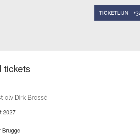
+3
TICKETLIJN
 tickets
t olv Dirk Brossé
t 2027
 Brugge