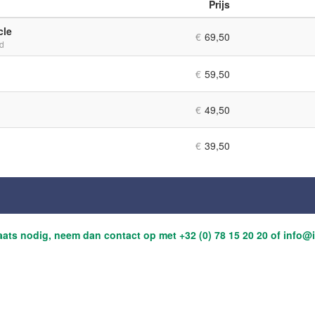
Prijs
Aantal
tickets
cle
€
69,50
id
€
59,50
€
49,50
€
39,50
laats nodig, neem dan contact op met +32 (0) 78 15 20 20 of info