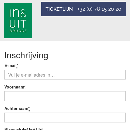
+32 (0) 78 15 20 20
TICKETLIJN
Inschrijving
Je
E-mail
*
Verplicht
e-
veld
mail
Je
Voornaam
*
Verplicht
naam
veld
Achternaam
*
Verplicht
veld
Nieuwsbrief In&Uit
*