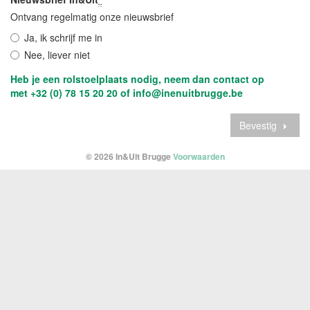
Verdere
Verplicht
Ontvang regelmatig onze nieuwsbrief
gegevens
veld
Ja, ik schrijf me in
Nee, liever niet
Heb je een rolstoelplaats nodig, neem dan contact op
met +32 (0) 78 15 20 20 of info@inenuitbrugge.be
Bevestig
© 2026 In&Uit Brugge
Voorwaarden