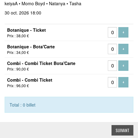
keiyaA • Momo Boyd • Natanya • Tasha
30 oct. 2026 18:00
Nombre
Botanique - Ticket
de
AJOUTER
+
Prix : 38,00 €
billets
Botanique - Bota'Carte
AJOUTER
+
Prix : 34,00 €
Combi - Combi Ticket Bota'Carte
AJOUTER
+
Prix : 90,00 €
Combi - Combi Ticket
AJOUTER
+
Prix : 96,00 €
Total : 0 billet
SUIVANT