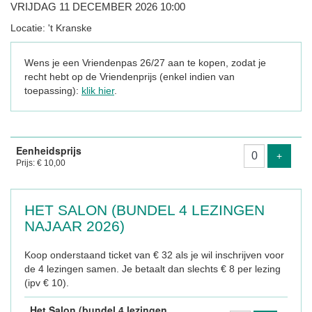
VRIJDAG 11 DECEMBER 2026 10:00
Locatie: 't Kranske
Wens je een Vriendenpas 26/27 aan te kopen, zodat je
recht hebt op de Vriendenprijs (enkel indien van
toepassing):
klik hier
.
Aantal
Eenheidsprijs
tickets
Voeg ti
+
Prijs: € 10,00
HET SALON (BUNDEL 4 LEZINGEN
NAJAAR 2026)
Koop onderstaand ticket van € 32 als je wil inschrijven voor
de 4 lezingen samen. Je betaalt dan slechts € 8 per lezing
(ipv € 10).
Het Salon (bundel 4 lezingen