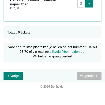
Voeg prod
najaar 2026)
+
€32,00
Totaal: 0 tickets
Voor een rolstoelplaats kan je bellen op het nummer 015 50
28 70 of via mail op
blikveld@bonheiden.be
.
Wij helpen u graag verder!
Vorige
Volgende
© 2026 Bonheiden