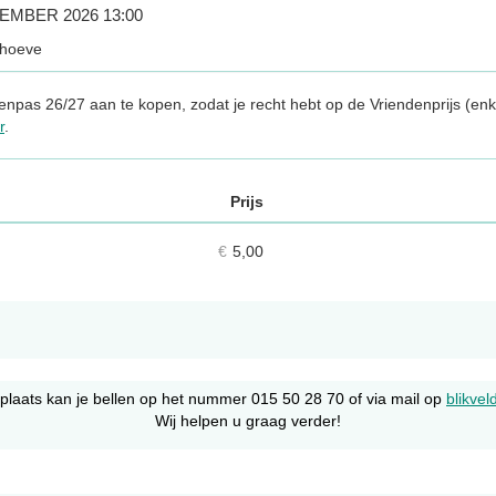
EMBER 2026 13:00
khoeve
npas 26/27 aan te kopen, zodat je recht hebt op de Vriendenprijs (enk
r
.
Prijs
Aantal
tickets
€
5,00
lplaats kan je bellen op het nummer 015 50 28 70 of via mail op
blikve
Wij helpen u graag verder!