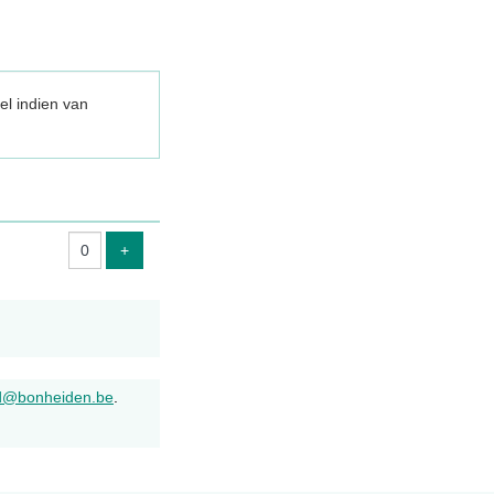
el indien van
Voeg ticket toe
+
ld@bonheiden.be
.