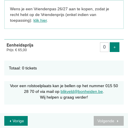
Wens je een Vriendenpas 26/27 aan te kopen, zodat je
recht hebt op de Vriendenprijs (enkel indien van
toepassing):
klik hier
.
Aantal
Eenheidsprijs
tickets
Voeg ti
+
Prijs: € 65,00
Totaal: 0 tickets
Voor een rolstoelplaats kan je bellen op het nummer 015 50
28 70 of via mail op
blikveld@bonheiden.be
.
Wij helpen u graag verder!
Vorige
Volgende