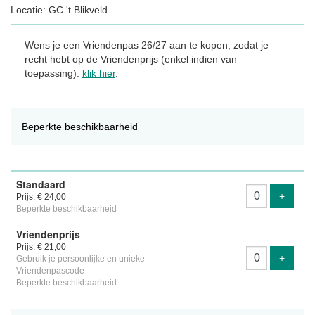
Locatie: GC 't Blikveld
Wens je een Vriendenpas 26/27 aan te kopen, zodat je
recht hebt op de Vriendenprijs (enkel indien van
toepassing):
klik hier
.
Beperkte beschikbaarheid
Aantal
Standaard
tickets
Voeg ti
+
Prijs: € 24,00
Beperkte beschikbaarheid
Vriendenprijs
Prijs: € 21,00
Voeg ti
+
Gebruik je persoonlijke en unieke
Vriendenpascode
Beperkte beschikbaarheid