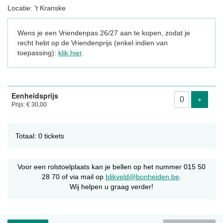
Locatie: 't Kranske
Wens je een Vriendenpas 26/27 aan te kopen, zodat je
recht hebt op de Vriendenprijs (enkel indien van
toepassing):
klik hier
.
Aantal
Eenheidsprijs
tickets
Voeg ti
+
Prijs: € 30,00
Totaal: 0 tickets
Voor een rolstoelplaats kan je bellen op het nummer 015 50
28 70 of via mail op
blikveld@bonheiden.be
.
Wij helpen u graag verder!