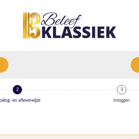
2
3
aling- en afleverwijze
Inloggen