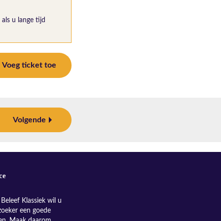
als u lange tijd
Voeg ticket toe
Volgende
ce
Beleef Klassiek wil u
zoeker een goede
nen. Maak daarom