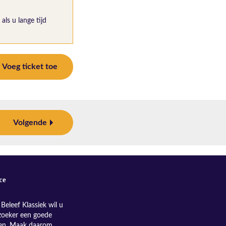
als u lange tijd
Voeg ticket toe
Volgende
ce
Beleef Klassiek wil u
zoeker een goede
nen. Maak daarom