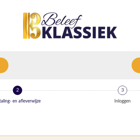
2
3
aling- en afleverwijze
Inloggen