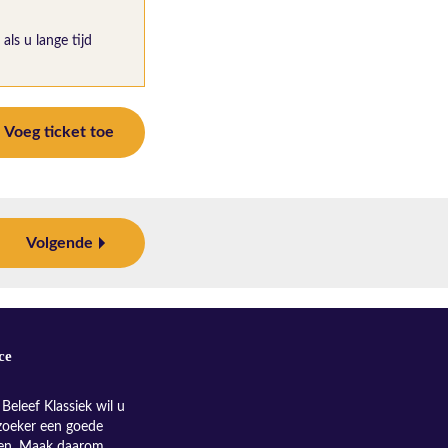
als u lange tijd
Voeg ticket toe
Volgende
ce
Beleef Klassiek wil u
zoeker een goede
nen. Maak daarom