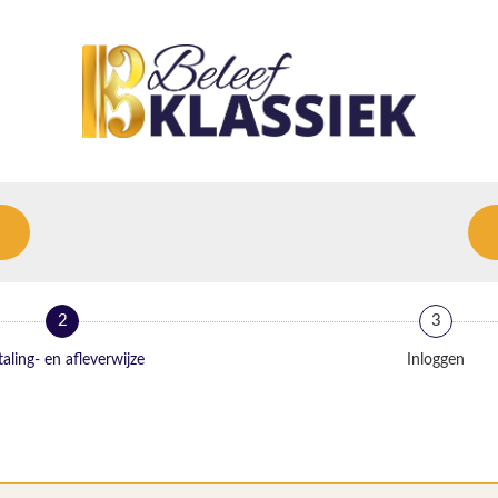
2
3
aling- en afleverwijze
Inloggen