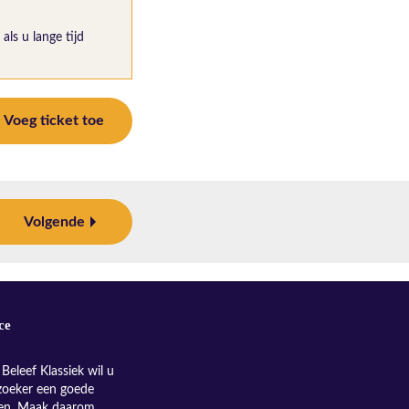
als u lange tijd
Voeg ticket toe
Volgende
ce
Beleef Klassiek wil u
zoeker een goede
nen. Maak daarom