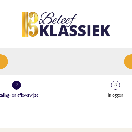
2
3
aling- en afleverwijze
Inloggen