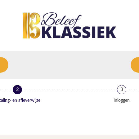
2
3
aling- en afleverwijze
Inloggen