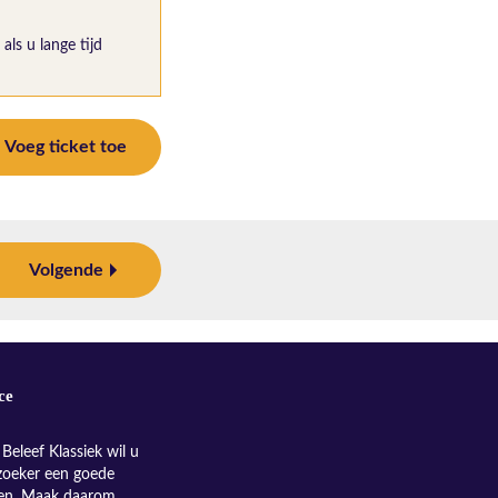
als u lange tijd
Voeg ticket toe
Volgende
ce
Beleef Klassiek wil u
zoeker een goede
nen. Maak daarom