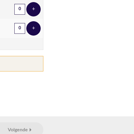
+
Voeg ticket toe
+
Voeg ticket toe
Volgende