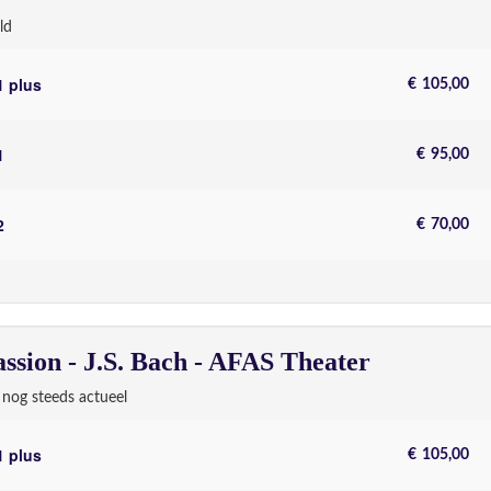
ld
Fee
Aantal
1 plus
€
105,00
1
€
95,00
2
€
70,00
ssion - J.S. Bach - AFAS Theater
nog steeds actueel
Fee
Aantal
1 plus
€
105,00