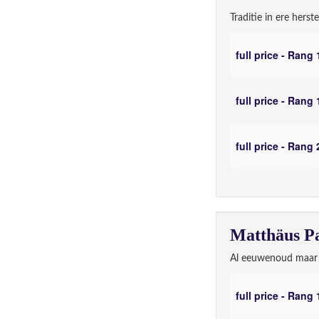
Traditie in ere herste
Type
Prijs
full price - Rang 
full price - Rang 
full price - Rang 
Matthäus Pa
Al eeuwenoud maar 
Type
Prijs
full price - Rang 