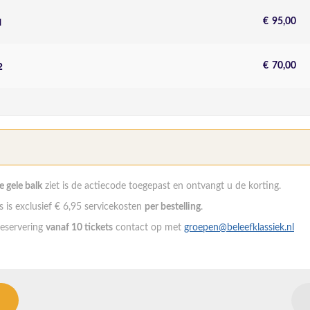
1
€
95,00
2
€
70,00
de gele balk
ziet is de actiecode toegepast en ontvangt u de korting.
 is exclusief € 6,95 servicekosten
per bestelling
.
eservering
vanaf 10 tickets
contact op met
groepen@beleefklassiek.nl