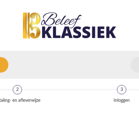
2
3
aling- en afleverwijze
Inloggen