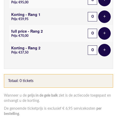
Voeg t
Prijs: €95,00
Korting - Rang 1
+
Voeg t
Prijs: €59,95
full price - Rang 2
+
Voeg t
Prijs: €70,00
Korting - Rang 2
+
Voeg t
Prijs: €37,50
Totaal: 0 tickets
Wanneer u de
prijs in de gele balk
ziet is de actiecode toegepast en
ontvangt u de korting.
De genoemde ticketprijs is exclusief € 6,95 servicekosten
per
bestelling
.