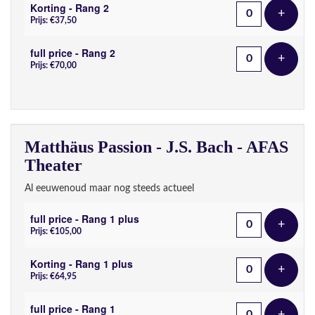
Korting - Rang 2
+
Voeg t
Prijs: €37,50
full price - Rang 2
+
Voeg t
Prijs: €70,00
Matthäus Passion - J.S. Bach - AFAS
Theater
Al eeuwenoud maar nog steeds actueel
full price - Rang 1 plus
+
Voeg t
Prijs: €105,00
Korting - Rang 1 plus
+
Voeg t
Prijs: €64,95
full price - Rang 1
+