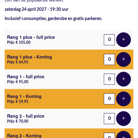
Een van de populairste werken.
zaterdag 24 april 2027 - 19:30
uur
Inclusief consumpties, garderobe en gratis parkeren.
Aantal tickets
Rang 1 plus - full price
+
Voeg t
Prijs: € 105,00
Rang 1 plus - Korting
+
Voeg t
Prijs: € 64,95
Rang 1 - full price
+
Voeg t
Prijs: € 95,00
Rang 1 - Korting
+
Voeg t
Prijs: € 59,95
Rang 2 - full price
+
Voeg t
Prijs: € 70,00
Rang 2 - Korting