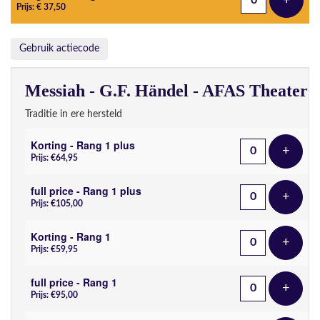
+
Voeg t
Prijs: € 37,50
Gebruik actiecode
Messiah - G.F. Händel - AFAS Theater
Traditie in ere hersteld
Korting - Rang 1 plus
+
Voeg t
Prijs: €64,95
full price - Rang 1 plus
+
Voeg t
Prijs: €105,00
Korting - Rang 1
+
Voeg t
Prijs: €59,95
full price - Rang 1
+
Voeg t
Prijs: €95,00