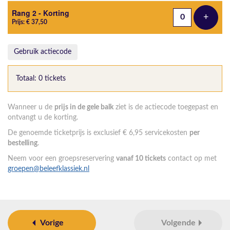
Rang 2 - Korting
+
Voeg t
Prijs: € 37,50
Gebruik actiecode
Totaal: 0 tickets
Wanneer u de
prijs in de gele balk
ziet is de actiecode toegepast en
ontvangt u de korting.
De genoemde ticketprijs is exclusief € 6,95 servicekosten
per
bestelling
.
Neem voor een groepsreservering
vanaf 10 tickets
contact op met
groepen@beleefklassiek.nl
Vorige
Volgende