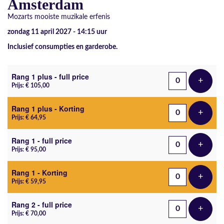
Amsterdam
Mozarts mooiste muzikale erfenis
zondag 11 april 2027 - 14:15
uur
Inclusief consumpties en garderobe.
Aantal tickets
Rang 1 plus - full price
+
Voeg t
Prijs: € 105,00
Rang 1 plus - Korting
+
Voeg t
Prijs: € 64,95
Rang 1 - full price
+
Voeg t
Prijs: € 95,00
Rang 1 - Korting
+
Voeg t
Prijs: € 59,95
Rang 2 - full price
+
Voeg t
Prijs: € 70,00