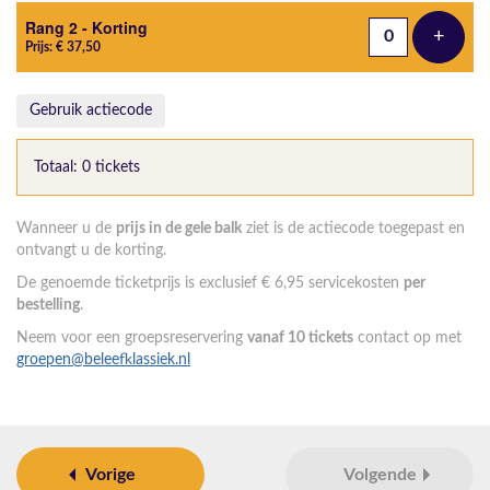
Rang 2 - Korting
+
Voeg t
Prijs: € 37,50
Gebruik actiecode
Totaal: 0 tickets
Wanneer u de
prijs in de gele balk
ziet is de actiecode toegepast en
ontvangt u de korting.
De genoemde ticketprijs is exclusief € 6,95 servicekosten
per
bestelling
.
Neem voor een groepsreservering
vanaf 10 tickets
contact op met
groepen@beleefklassiek.nl
Vorige
Volgende