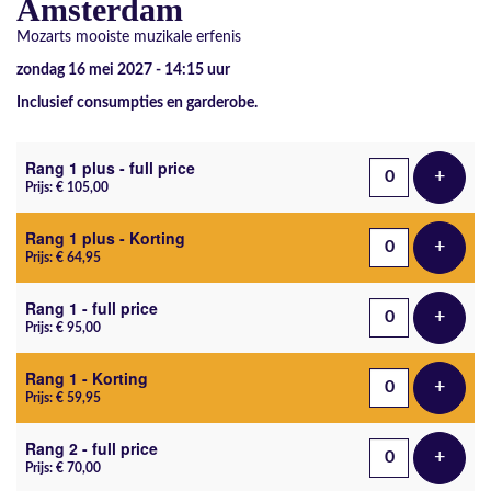
Amsterdam
Mozarts mooiste muzikale erfenis
zondag 16 mei 2027 - 14:15
uur
Inclusief consumpties en garderobe.
Aantal tickets
Rang 1 plus - full price
+
Voeg t
Prijs: € 105,00
Rang 1 plus - Korting
+
Voeg t
Prijs: € 64,95
Rang 1 - full price
+
Voeg t
Prijs: € 95,00
Rang 1 - Korting
+
Voeg t
Prijs: € 59,95
Rang 2 - full price
+
Voeg t
Prijs: € 70,00