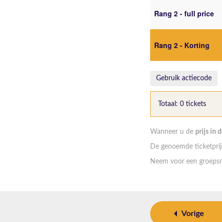
Rang 2 - full price
Rang 2 - Korting
Gebruik actiecode
Totaal: 0 tickets
Wanneer u de
prijs in 
De genoemde ticketprijs
Neem voor een groepsr
Vorige