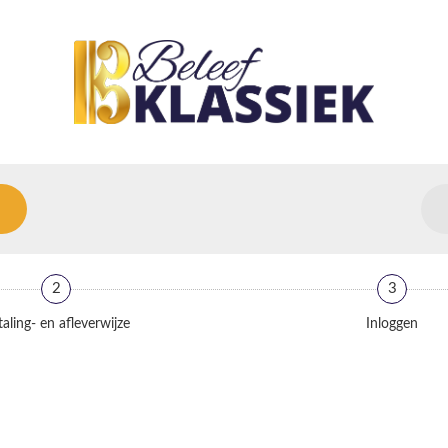
2
3
aling- en afleverwijze
Inloggen