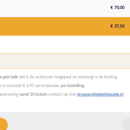
€
70,00
€
37,50
de gele balk
ziet is de actiecode toegepast en ontvangt u de korting.
 is exclusief € 6,95 servicekosten
per bestelling
.
eservering
vanaf 10 tickets
contact op met
groepen@beleefklassiek.nl