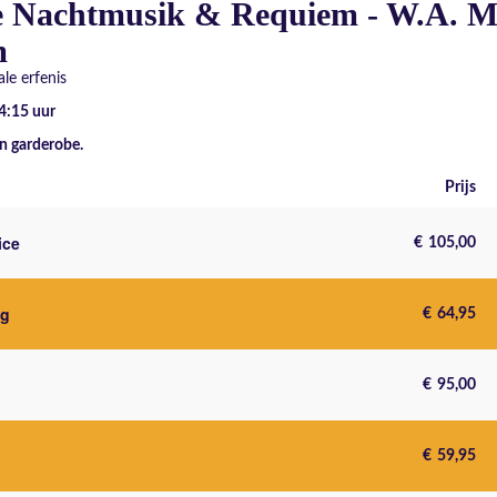
e Nachtmusik & Requiem - W.A. M
m
le erfenis
14:15
uur
n garderobe.
Prijs
ice
€
105,00
ng
€
64,95
€
95,00
€
59,95