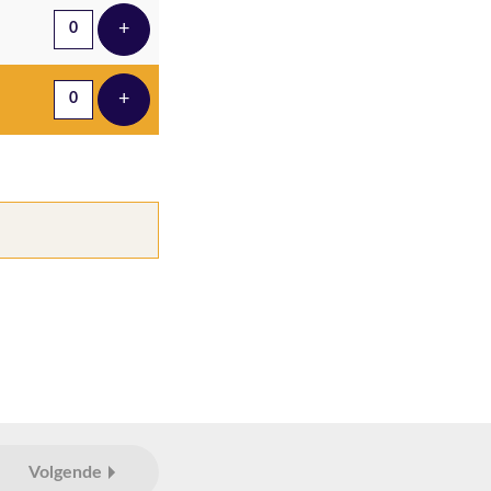
+
Voeg ticket toe
+
Voeg ticket toe
Volgende