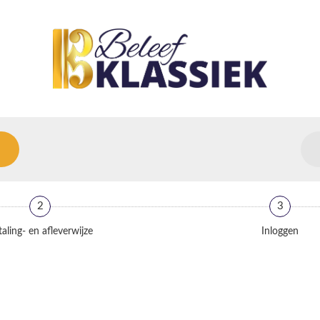
2
3
aling- en afleverwijze
Inloggen