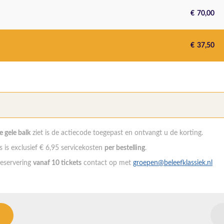
€
70,00
€
37,50
de gele balk
ziet is de actiecode toegepast en ontvangt u de korting.
 is exclusief € 6,95 servicekosten
per bestelling
.
eservering
vanaf 10 tickets
contact op met
groepen@beleefklassiek.nl