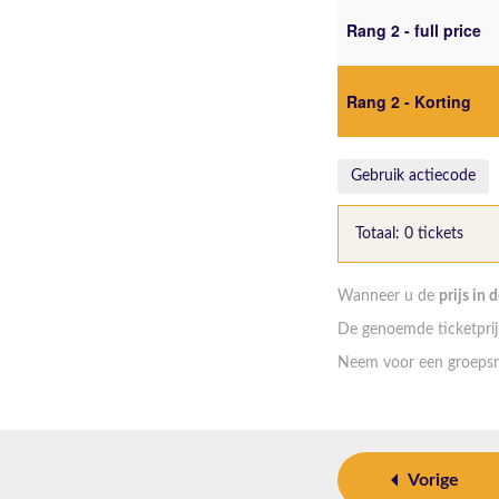
Rang 2 - full price
Rang 2 - Korting
Gebruik actiecode
Totaal: 0 tickets
Wanneer u de
prijs in 
De genoemde ticketprijs
Neem voor een groepsr
Vorige