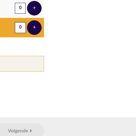
+
Voeg ticket toe
+
Voeg ticket toe
Volgende