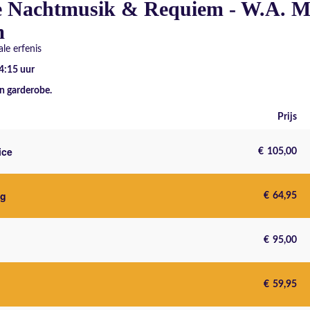
e Nachtmusik & Requiem - W.A. M
m
le erfenis
14:15
uur
n garderobe.
Prijs
ice
€
105,00
ng
€
64,95
€
95,00
€
59,95