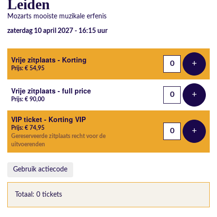
Leiden
Mozarts mooiste muzikale erfenis
zaterdag 10 april 2027 - 16:15
uur
Aantal tickets
Vrije zitplaats - Korting
+
Voeg t
Prijs: € 54,95
Vrije zitplaats - full price
+
Voeg t
Prijs: € 90,00
VIP ticket - Korting VIP
Prijs: € 74,95
+
Voeg t
Gereserveerde zitplaats recht voor de
uitvoerenden
Gebruik actiecode
Totaal: 0 tickets