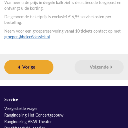
Wanneer u de
prijs in de gele balk
ziet is de actiecode toegepast en
ontvangt u de korting.
De genoemde ticketprijs is exclusief € 6,95 servicekosten
per
bestelling
.
Neem voor een groepsreservering
vanaf 10 tickets
contact op met
groepen@beleefklassiek.nl
Vorige
Volgende
Service
Veelgestelde vragen
Rangindeling Het Concertgebouw
Rangindeling AFAS Theater