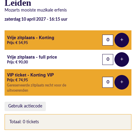
Leiden
Mozarts mooiste muzikale erfenis
zaterdag 10 april 2027 - 16:15
uur
Aantal tickets
Vrije zitplaats - Korting
+
Voeg t
Prijs: € 54,95
Vrije zitplaats - full price
+
Voeg t
Prijs: € 90,00
VIP ticket - Korting VIP
Prijs: € 74,95
+
Voeg t
Gereserveerde zitplaats recht voor de
uitvoerenden
Gebruik actiecode
Totaal: 0 tickets