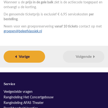
Wanneer u de
prijs in de gele balk
ziet is de actiecode toegepast en
ontvangt u de korting.
De genoemde ticketprijs is exclusief € 6,95 servicekosten
per
bestelling
.
Neem voor een groepsreservering
vanaf 10 tickets
contact op met
groepen@beleefklassiek.nl
Vorige
Volgende
Service
Veelgestelde vragen
Rangindeling Het Concertgebouw
Rangindeling AFAS Theater