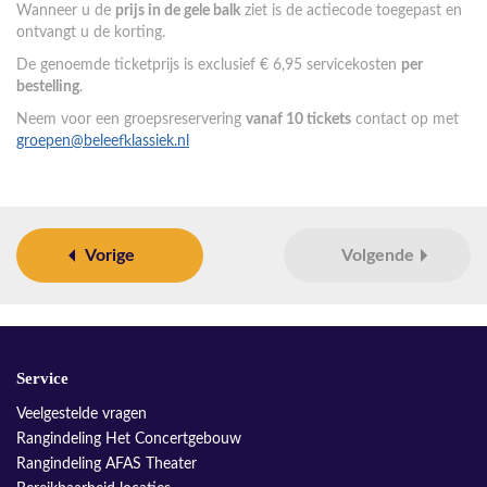
Wanneer u de
prijs in de gele balk
ziet is de actiecode toegepast en
ontvangt u de korting.
De genoemde ticketprijs is exclusief € 6,95 servicekosten
per
bestelling
.
Neem voor een groepsreservering
vanaf 10 tickets
contact op met
groepen@beleefklassiek.nl
Vorige
Volgende
Service
Veelgestelde vragen
Rangindeling Het Concertgebouw
Rangindeling AFAS Theater