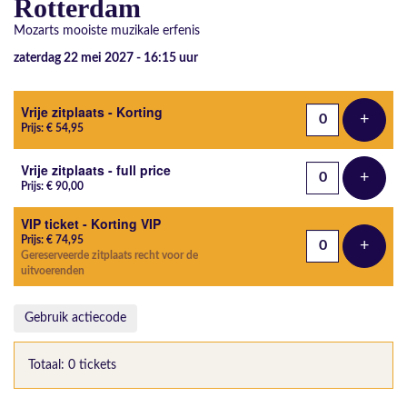
Rotterdam
Mozarts mooiste muzikale erfenis
zaterdag 22 mei 2027 - 16:15
uur
Aantal tickets
Vrije zitplaats - Korting
+
Voeg t
Prijs: € 54,95
Vrije zitplaats - full price
+
Voeg t
Prijs: € 90,00
VIP ticket - Korting VIP
Prijs: € 74,95
+
Voeg t
Gereserveerde zitplaats recht voor de
uitvoerenden
Gebruik actiecode
Totaal: 0 tickets