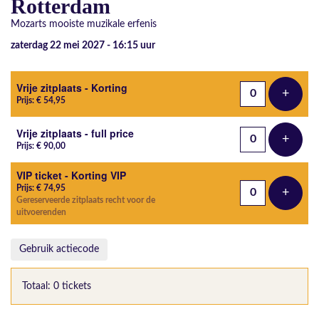
Rotterdam
Mozarts mooiste muzikale erfenis
zaterdag 22 mei 2027 - 16:15
uur
Aantal tickets
Vrije zitplaats - Korting
+
Voeg t
Prijs: € 54,95
Vrije zitplaats - full price
+
Voeg t
Prijs: € 90,00
VIP ticket - Korting VIP
Prijs: € 74,95
+
Voeg t
Gereserveerde zitplaats recht voor de
uitvoerenden
Gebruik actiecode
Totaal: 0 tickets