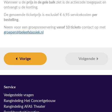
Wanneer u de
prijs in de gele balk
ziet is de actiecode toegepast en
ontvangt u de korting.
De genoemde ticketprijs is exclusief € 6,95 servicekosten
per
bestelling
.
Neem voor een groepsreservering
vanaf 10 tickets
contact op met
groepen@beleefklassiek.nl
Vorige
Volgende
Service
Veelgestelde vragen
Rangindeling Het Concertgebouw
Rangindeling AFAS Theater