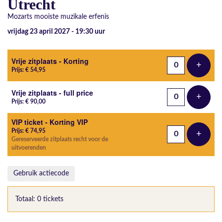
Utrecht
Mozarts mooiste muzikale erfenis
vrijdag 23 april 2027 - 19:30
uur
Aantal tickets
Vrije zitplaats - Korting
+
Voeg t
Prijs: € 54,95
Vrije zitplaats - full price
+
Voeg t
Prijs: € 90,00
VIP ticket - Korting VIP
Prijs: € 74,95
+
Voeg t
Gereserveerde zitplaats recht voor de
uitvoerenden
Gebruik actiecode
Totaal: 0 tickets