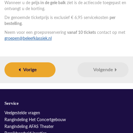
Wanneer u de
prijs in de gele balk
ziet is de actiecode toegepast en
ontvangt u de korting.
De genoemde ticketprijs is exclusief € 6,95 servicekosten
per
bestelling
.
Neem voor een groepsreservering
vanaf 10 tickets
contact op met
groepen@beleefklassiek.nl
Vorige
Volgende
Service
Veelgestelde vragen
Rangindeling Het Concertgebouw
Rangindeling AFAS Theater