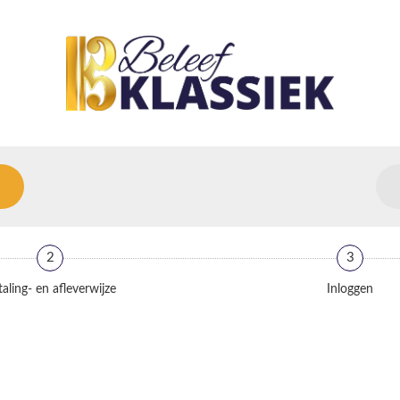
2
3
aling- en afleverwijze
Inloggen