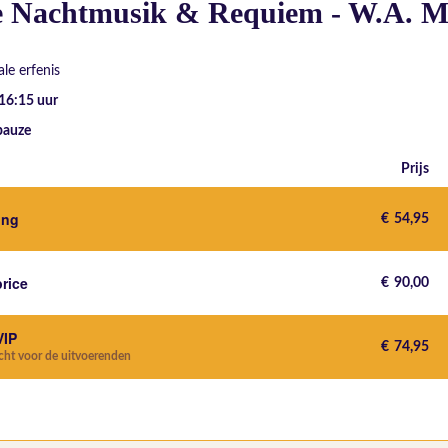
e Nachtmusik & Requiem - W.A. M
le erfenis
 16:15
uur
pauze
Prijs
ting
€
54,95
price
€
90,00
VIP
€
74,95
echt voor de uitvoerenden