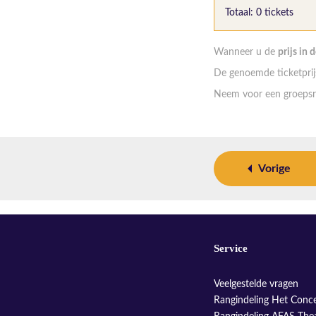
Totaal: 0 tickets
Wanneer u de
prijs in 
De genoemde ticketprijs
Neem voor een groepsr
Vorige
Service
Veelgestelde vragen
Rangindeling Het Conc