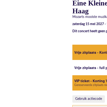
Eine Klein
Haag
Mozarts mooiste muzika
zaterdag 15 mei 2027 -
Dit concert heeft geen 
Vrije zitplaats - Kor
Vrije zitplaats - full 
VIP ticket - Korting 
Gereserveerde zitplaats r
Gebruik actiecode