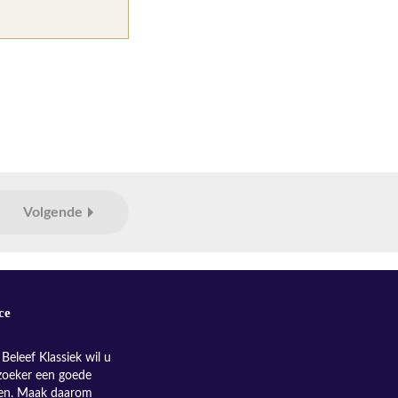
Volgende
ce
Beleef Klassiek wil u
zoeker een goede
nen. Maak daarom