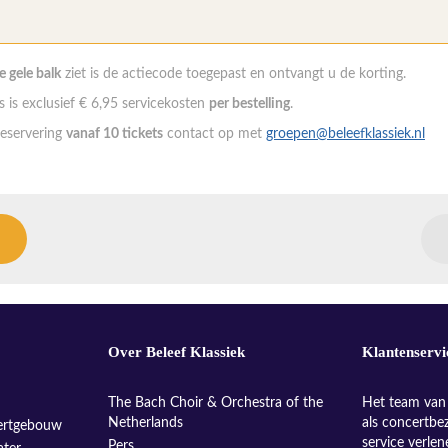
de gele balk
ziet is de actiecode toegepast en ontvangt u de korting.
 is exclusief € 6,95 servicekosten
per bestelling
.
eservering
vanaf 10 tickets
contact op met
groepen@beleefklassiek.nl
Over Beleef Klassiek
Klantenservi
The Bach Choir & Orchestra of the
Het team van 
Netherlands
als concertbe
ertgebouw
service verle
Pers