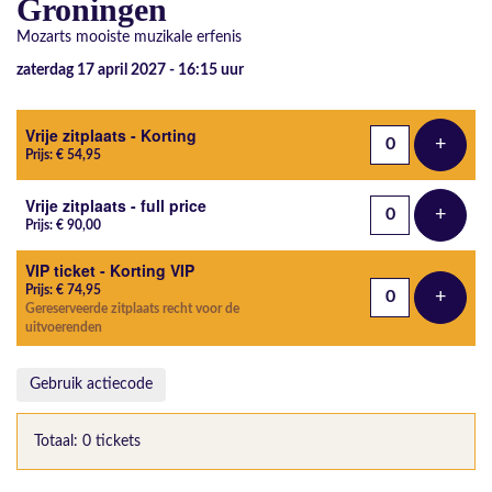
Groningen
Mozarts mooiste muzikale erfenis
zaterdag 17 april 2027 - 16:15
uur
Aantal tickets
Vrije zitplaats - Korting
+
Voeg t
Prijs: € 54,95
Vrije zitplaats - full price
+
Voeg t
Prijs: € 90,00
VIP ticket - Korting VIP
Prijs: € 74,95
+
Voeg t
Gereserveerde zitplaats recht voor de
uitvoerenden
Gebruik actiecode
Totaal: 0 tickets