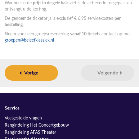
Wanneer u de
prijs in de gele balk
ziet is de actiecode toegepast en
ontvangt u de korting.
De genoemde ticketprijs is exclusief € 6,95 servicekosten
per
bestelling
.
Neem voor een groepsreservering
vanaf 10 tickets
contact op met
groepen@beleefklassiek.nl
Vorige
Volgende
Service
Veelgestelde vragen
Rangindeling Het Concertgebouw
Rangindeling AFAS Theater