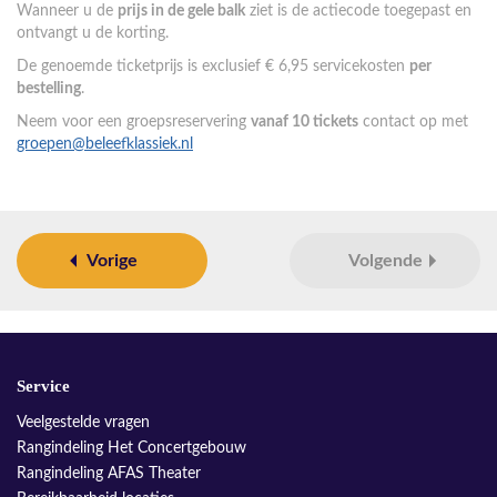
Wanneer u de
prijs in de gele balk
ziet is de actiecode toegepast en
ontvangt u de korting.
De genoemde ticketprijs is exclusief € 6,95 servicekosten
per
bestelling
.
Neem voor een groepsreservering
vanaf 10 tickets
contact op met
groepen@beleefklassiek.nl
Vorige
Volgende
Service
Veelgestelde vragen
Rangindeling Het Concertgebouw
Rangindeling AFAS Theater