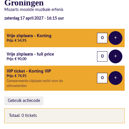
Groningen
Mozarts mooiste muzikale erfenis
zaterdag 17 april 2027 - 16:15
uur
Aantal tickets
Vrije zitplaats - Korting
+
Voeg t
Prijs: € 54,95
Vrije zitplaats - full price
+
Voeg t
Prijs: € 90,00
VIP ticket - Korting VIP
Prijs: € 74,95
+
Voeg t
Gereserveerde zitplaats recht voor de
uitvoerenden
Gebruik actiecode
Totaal: 0 tickets