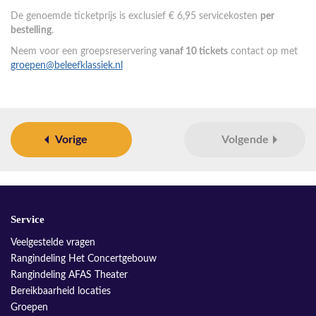
De genoemde ticketprijs is exclusief € 6,95 servicekosten
per
bestelling
.
Neem voor een groepsreservering
vanaf 10 tickets
contact op met
groepen@beleefklassiek.nl
Vorige
Volgende
Service
Veelgestelde vragen
Rangindeling Het Concertgebouw
Rangindeling AFAS Theater
Bereikbaarheid locaties
Groepen