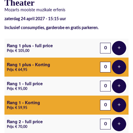
Theater
Mozarts mooiste muzikale erfenis
zaterdag 24 april 2027 - 15:15
uur
Inclusief consumpties, garderobe en gratis parkeren.
Aantal tickets
Rang 1 plus - full price
+
Voeg t
Prijs: € 105,00
Rang 1 plus - Korting
+
Voeg t
Prijs: € 64,95
Rang 1 - full price
+
Voeg t
Prijs: € 95,00
Rang 1 - Korting
+
Voeg t
Prijs: € 59,95
Rang 2 - full price
+
Voeg t
Prijs: € 70,00