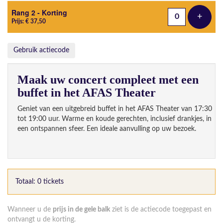
Rang 2 - Korting
+
Voeg t
Prijs: € 37,50
Gebruik actiecode
Maak uw concert compleet met een
buffet in het AFAS Theater
Geniet van een uitgebreid buffet in het AFAS Theater van 17:30
tot 19:00 uur. Warme en koude gerechten, inclusief drankjes, in
een ontspannen sfeer. Een ideale aanvulling op uw bezoek.
Totaal: 0 tickets
Wanneer u de
prijs in de gele balk
ziet is de actiecode toegepast en
ontvangt u de korting.