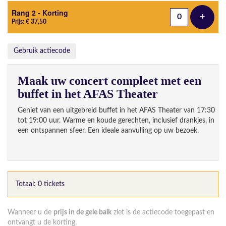
Rang 2 - Korting
+
Voeg t
Prijs: € 37,50
Gebruik actiecode
Maak uw concert compleet met een
buffet in het AFAS Theater
Geniet van een uitgebreid buffet in het AFAS Theater van 17:30
tot 19:00 uur. Warme en koude gerechten, inclusief drankjes, in
een ontspannen sfeer. Een ideale aanvulling op uw bezoek.
Totaal: 0 tickets
Wanneer u de
prijs in de gele balk
ziet is de actiecode toegepast en
ontvangt u de korting.