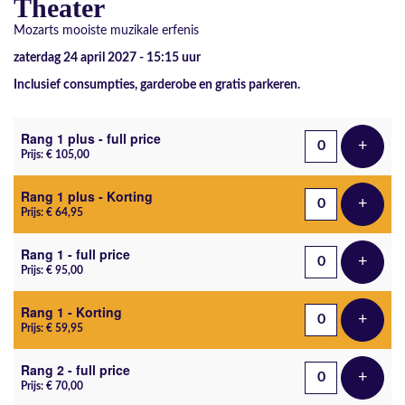
Theater
Mozarts mooiste muzikale erfenis
zaterdag 24 april 2027 - 15:15
uur
Inclusief consumpties, garderobe en gratis parkeren.
Aantal tickets
Rang 1 plus - full price
+
Voeg t
Prijs: € 105,00
Rang 1 plus - Korting
+
Voeg t
Prijs: € 64,95
Rang 1 - full price
+
Voeg t
Prijs: € 95,00
Rang 1 - Korting
+
Voeg t
Prijs: € 59,95
Rang 2 - full price
+
Voeg t
Prijs: € 70,00