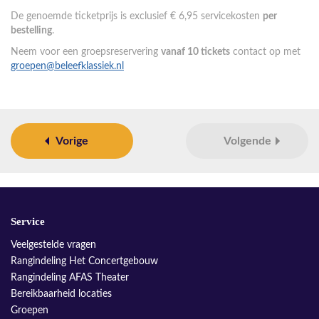
De genoemde ticketprijs is exclusief € 6,95 servicekosten
per
bestelling
.
Neem voor een groepsreservering
vanaf 10 tickets
contact op met
groepen@beleefklassiek.nl
Vorige
Volgende
Service
Veelgestelde vragen
Rangindeling Het Concertgebouw
Rangindeling AFAS Theater
Bereikbaarheid locaties
Groepen