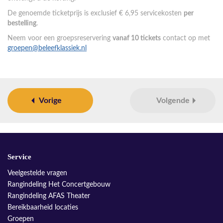
De genoemde ticketprijs is exclusief € 6,95 servicekosten
per
bestelling
.
Neem voor een groepsreservering
vanaf 10 tickets
contact op met
groepen@beleefklassiek.nl
Vorige
Volgende
Service
Veelgestelde vragen
Rangindeling Het Concertgebouw
Rangindeling AFAS Theater
Bereikbaarheid locaties
Groepen