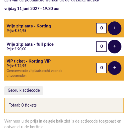
Een van de populairste werken uit de klassieke muziek
vrijdag 11 juni 2027 - 19:30
uur
Aantal tickets
Vrije zitplaats - Korting
+
Voeg t
Prijs: € 54,95
Vrije zitplaats - full price
+
Voeg t
Prijs: € 90,00
VIP ticket - Korting VIP
Prijs: € 74,95
+
Voeg t
Gereserveerde zitplaats recht voor de
uitvoerenden
Gebruik actiecode
Totaal: 0 tickets
Wanneer u de
prijs in de gele balk
ziet is de actiecode toegepast en
ontvangt u de korting.