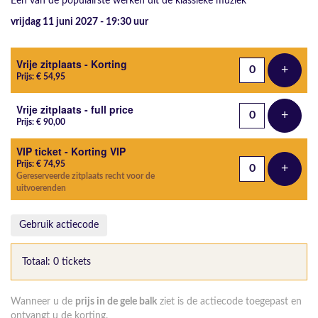
Een van de populairste werken uit de klassieke muziek
vrijdag 11 juni 2027 - 19:30
uur
Aantal tickets
Vrije zitplaats - Korting
+
Voeg t
Prijs: € 54,95
Vrije zitplaats - full price
+
Voeg t
Prijs: € 90,00
VIP ticket - Korting VIP
Prijs: € 74,95
+
Voeg t
Gereserveerde zitplaats recht voor de
uitvoerenden
Gebruik actiecode
Totaal: 0 tickets
Wanneer u de
prijs in de gele balk
ziet is de actiecode toegepast en
ontvangt u de korting.