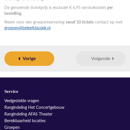
De genoemde ticketprijs is exclusief € 6,95 servicekosten
per
bestelling
.
Neem voor een groepsreservering
vanaf 10 tickets
contact op met
groepen@beleefklassiek.nl
Vorige
Volgende
Service
Veelgestelde vragen
Rangindeling Het Concertgebouw
Rangindeling AFAS Theater
Bereikbaarheid locaties
Groepen