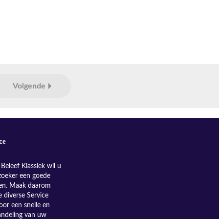
Volgende
ce
Beleef Klassiek wil u
zoeker een goede
nen. Maak daarom
e diverse Service
oor een snelle en
andeling van uw