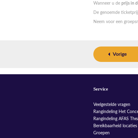
Wanneer u de
prijs in 
De genoemde ticketprijs
Neem voor een groepsr
Vorige
Service
Veelgestelde vragen
Rangindeling Het Conc
Rangindeling AFAS The
Bereikbaarheid locaties
Groepen