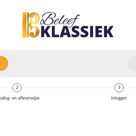
2
3
aling- en afleverwijze
Inloggen