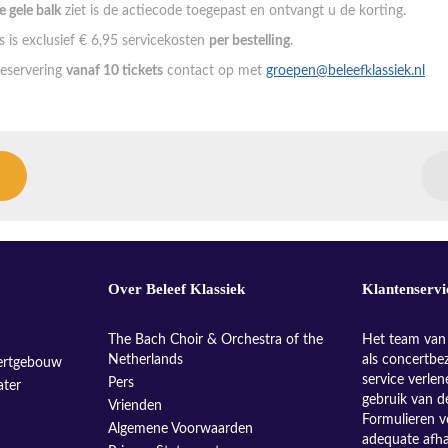
de gele balk
ziet is de actiecode toegepast en ontvangt u de korting.
 is exclusief € 6,95 servicekosten
per bestelling
.
eservering
vanaf 10 tickets
contact op met
groepen@beleefklassiek.nl
Over Beleef Klassiek
Klantenservi
The Bach Choir & Orchestra of the
Het team van 
Netherlands
als concertbe
ertgebouw
service verle
Pers
ater
gebruik van d
Vrienden
Formulieren v
Algemene Voorwaarden
adequate afh