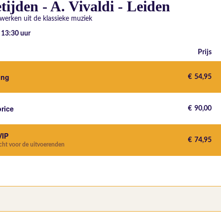
tijden - A. Vivaldi - Leiden
werken uit de klassieke muziek
- 13:30
uur
Prijs
ting
€
54,95
price
€
90,00
VIP
€
74,95
echt voor de uitvoerenden