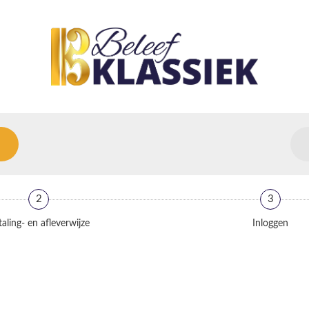
2
3
aling- en afleverwijze
Inloggen