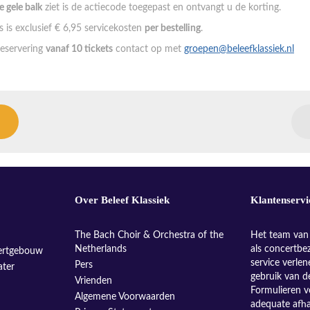
de gele balk
ziet is de actiecode toegepast en ontvangt u de korting.
 is exclusief € 6,95 servicekosten
per bestelling
.
eservering
vanaf 10 tickets
contact op met
groepen@beleefklassiek.nl
Over Beleef Klassiek
Klantenservi
The Bach Choir & Orchestra of the
Het team van 
Netherlands
als concertbe
ertgebouw
service verle
Pers
ater
gebruik van d
Vrienden
Formulieren v
Algemene Voorwaarden
adequate afh