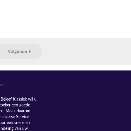
Volgende
ce
Beleef Klassiek wil u
zoeker een goede
nen. Maak daarom
e diverse Service
oor een snelle en
andeling van uw