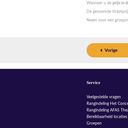
Wanneer u de
prijs in 
De genoemde ticketprijs
Neem voor een groepsr
Vorige
Service
Veelgestelde vragen
Rangindeling Het Conc
Rangindeling AFAS The
Bereikbaarheid locaties
Groepen