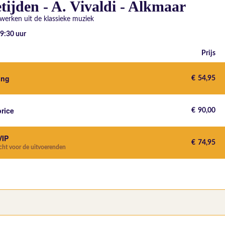
tijden - A. Vivaldi - Alkmaar
werken uit de klassieke muziek
 19:30
uur
Prijs
ting
€
54,95
price
€
90,00
VIP
€
74,95
echt voor de uitvoerenden