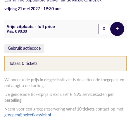
Een van de populairste werken uit de klassieke muziek
vrijdag 21 mei 2027 - 19:30
uur
Aantal tickets
Vrije zitplaats - full price
+
Voeg t
Prijs: € 90,00
Gebruik actiecode
Totaal: 0 tickets
Wanneer u de
prijs in de gele balk
ziet is de actiecode toegepast en
ontvangt u de korting.
De genoemde ticketprijs is exclusief € 6,95 servicekosten
per
bestelling
.
Neem voor een groepsreservering
vanaf 10 tickets
contact op met
groepen@beleefklassiek.nl