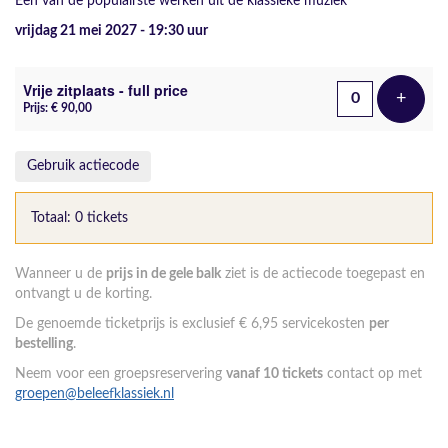
Een van de populairste werken uit de klassieke muziek
vrijdag 21 mei 2027 - 19:30
uur
Aantal tickets
Vrije zitplaats - full price
+
Voeg t
Prijs: € 90,00
Gebruik actiecode
Totaal: 0 tickets
Wanneer u de
prijs in de gele balk
ziet is de actiecode toegepast en
ontvangt u de korting.
De genoemde ticketprijs is exclusief € 6,95 servicekosten
per
bestelling
.
Neem voor een groepsreservering
vanaf 10 tickets
contact op met
groepen@beleefklassiek.nl