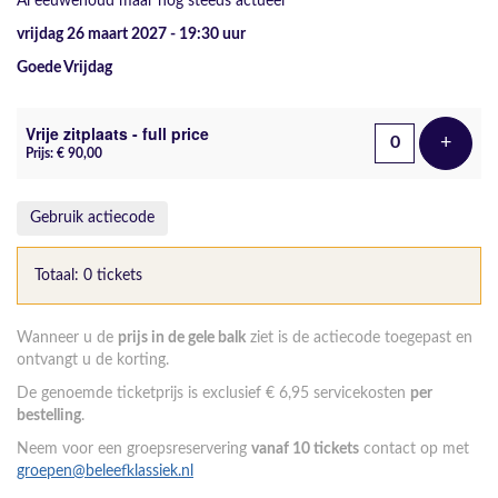
Al eeuwenoud maar nog steeds actueel
vrijdag 26 maart 2027 - 19:30
uur
Goede Vrijdag
Aantal tickets
Vrije zitplaats - full price
+
Voeg t
Prijs: € 90,00
Gebruik actiecode
Totaal: 0 tickets
Wanneer u de
prijs in de gele balk
ziet is de actiecode toegepast en
ontvangt u de korting.
De genoemde ticketprijs is exclusief € 6,95 servicekosten
per
bestelling
.
Neem voor een groepsreservering
vanaf 10 tickets
contact op met
groepen@beleefklassiek.nl