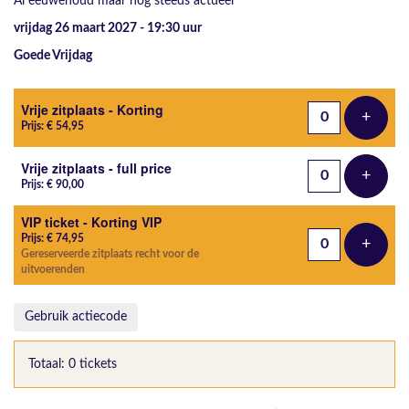
Al eeuwenoud maar nog steeds actueel
vrijdag 26 maart 2027 - 19:30
uur
Goede Vrijdag
Aantal tickets
Vrije zitplaats - Korting
+
Voeg t
Prijs: € 54,95
Vrije zitplaats - full price
+
Voeg t
Prijs: € 90,00
VIP ticket - Korting VIP
Prijs: € 74,95
+
Voeg t
Gereserveerde zitplaats recht voor de
uitvoerenden
Gebruik actiecode
Totaal: 0 tickets