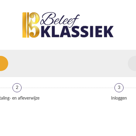
2
3
aling- en afleverwijze
Inloggen