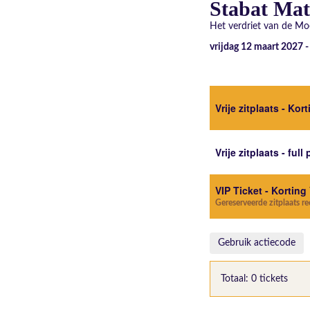
Stabat Mate
Het verdriet van de Mo
vrijdag 12 maart 2027 
Vrije zitplaats - Kor
Vrije zitplaats - full 
VIP Ticket - Korting
Gereserveerde zitplaats r
Gebruik actiecode
Totaal: 0 tickets