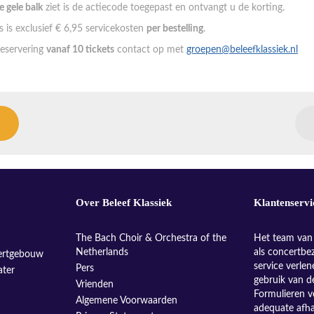
de gele balk
ziet is de actiecode toegepast en ontvangt u de korting.
 is exclusief € 6,95 servicekosten
per bestelling
.
eservering
vanaf 10 tickets
contact op met
groepen@beleefklassiek.nl
Over Beleef Klassiek
Klantenservi
The Bach Choir & Orchestra of the
Het team van 
Netherlands
als concertbe
ertgebouw
service verle
Pers
ater
gebruik van d
Vrienden
Formulieren v
Algemene Voorwaarden
adequate afh