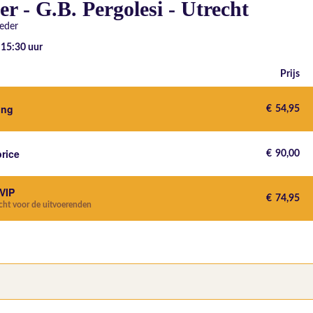
r - G.B. Pergolesi - Utrecht
eder
- 15:30
uur
Prijs
ting
€
54,95
price
€
90,00
 VIP
€
74,95
echt voor de uitvoerenden