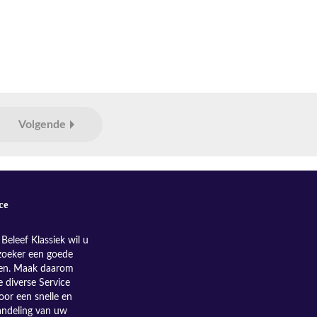
Volgende
ce
Beleef Klassiek wil u
zoeker een goede
nen. Maak daarom
e diverse Service
oor een snelle en
andeling van uw