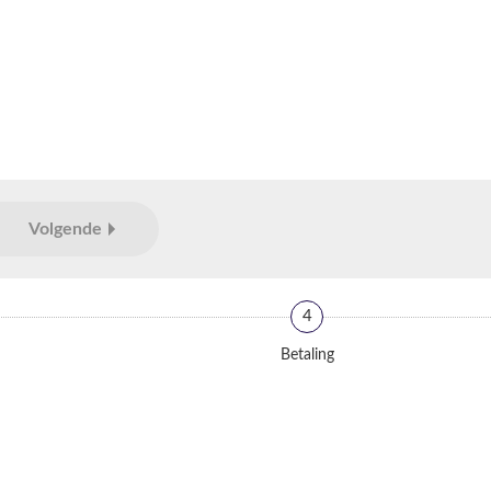
Volgende
4
Betaling