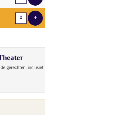
Voeg ticket toe
+
Voeg ticket toe
Theater
de gerechten, inclusief