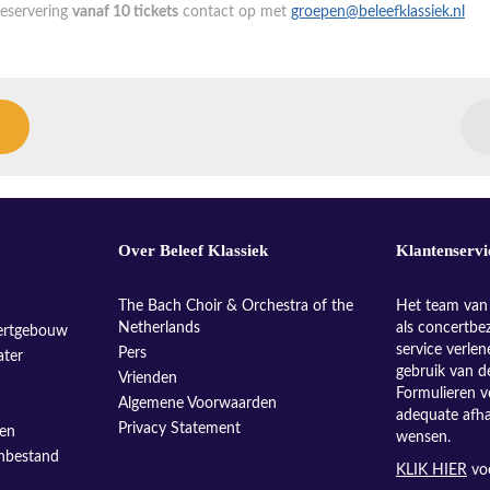
eservering
vanaf 10 tickets
contact op met
groepen@beleefklassiek.nl
Over Beleef Klassiek
Klantenservi
The Bach Choir & Orchestra of the
Het team van 
Netherlands
als concertbe
ertgebouw
service verle
Pers
ater
gebruik van d
Vrienden
Formulieren v
Algemene Voorwaarden
adequate afh
Privacy Statement
sen
wensen.
enbestand
KLIK HIER
voo