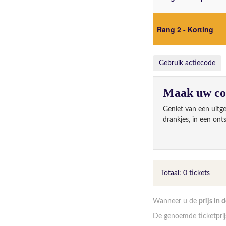
Rang 2 - Korting
Gebruik actiecode
Maak uw con
Geniet van een uitg
drankjes, in een ont
Type
Prijs
Totaal: 0 tickets
Wanneer u de
prijs in 
De genoemde ticketprijs