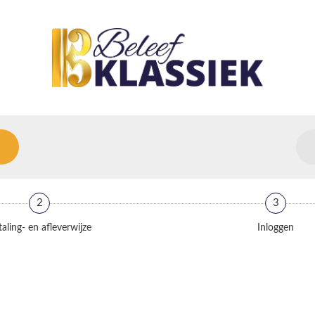
2
3
aling- en afleverwijze
Inloggen