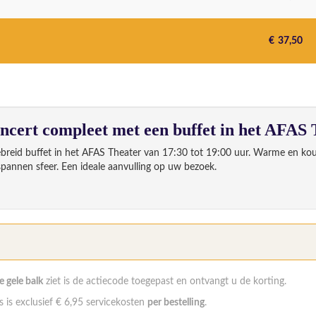
€
37,50
cert compleet met een buffet in het AFAS 
ebreid buffet in het AFAS Theater van 17:30 tot 19:00 uur. Warme en kou
spannen sfeer. Een ideale aanvulling op uw bezoek.
Fee
Aantal
de gele balk
ziet is de actiecode toegepast en ontvangt u de korting.
 is exclusief € 6,95 servicekosten
per bestelling
.