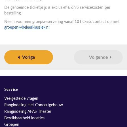
De genoemde ticketprijs is exclusief € 6,95 servicekosten
per
bestelling
.
Neem voor een groepsreservering
vanaf 10 tickets
contact op met
groepen@beleefklassiek.nl
Vorige
Volgende
Service
Veelgestelde vragen
Rangindeling Het Concertgebouw
Rangindeling AFAS Theater
Bereikbaarheid locaties
Groepen