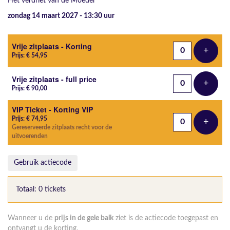
Het verdriet van de Moeder
zondag 14 maart 2027 - 13:30
uur
Aantal tickets
Vrije zitplaats - Korting
+
Voeg t
Prijs: € 54,95
Vrije zitplaats - full price
+
Voeg t
Prijs: € 90,00
VIP Ticket - Korting VIP
Prijs: € 74,95
+
Voeg t
Gereserveerde zitplaats recht voor de
uitvoerenden
Gebruik actiecode
Totaal: 0 tickets
Wanneer u de
prijs in de gele balk
ziet is de actiecode toegepast en
ontvangt u de korting.