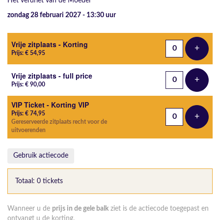
Het verdriet van de Moeder
zondag 28 februari 2027 - 13:30
uur
Aantal tickets
Vrije zitplaats - Korting
+
Voeg t
Prijs: € 54,95
Vrije zitplaats - full price
+
Voeg t
Prijs: € 90,00
VIP Ticket - Korting VIP
Prijs: € 74,95
+
Voeg t
Gereserveerde zitplaats recht voor de
uitvoerenden
Gebruik actiecode
Totaal: 0 tickets
Wanneer u de
prijs in de gele balk
ziet is de actiecode toegepast en
ontvangt u de korting.