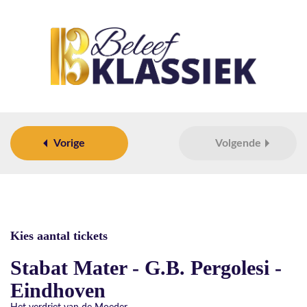
Vorige
Volgende
Kies aantal tickets
Stabat Mater - G.B. Pergolesi -
Eindhoven