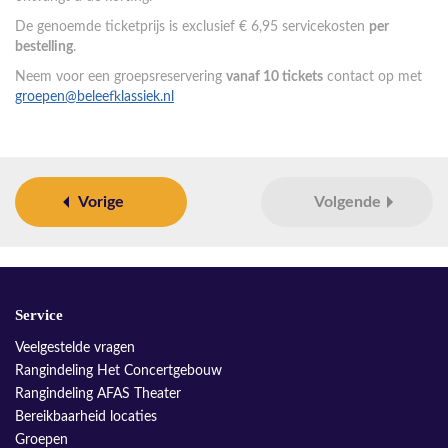
De genoemde ticketprijs is exclusief € 6,95 servicekosten
per
bestelling
.
Neem voor een groepsreservering
vanaf 10 tickets
contact op met
groepen@beleefklassiek.nl
Vorige
Volgende
Service
Veelgestelde vragen
Rangindeling Het Concertgebouw
Rangindeling AFAS Theater
Bereikbaarheid locaties
Groepen