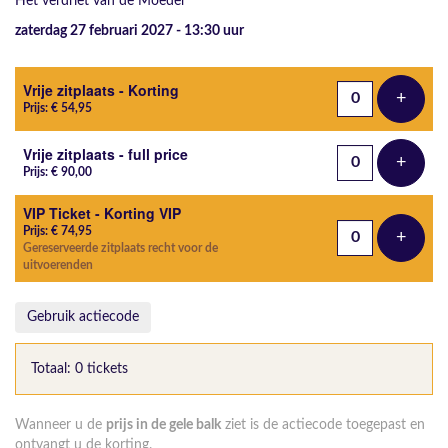
Het verdriet van de Moeder
zaterdag 27 februari 2027 - 13:30
uur
Aantal tickets
Vrije zitplaats - Korting
+
Voeg t
Prijs: € 54,95
Vrije zitplaats - full price
+
Voeg t
Prijs: € 90,00
VIP Ticket - Korting VIP
Prijs: € 74,95
+
Voeg t
Gereserveerde zitplaats recht voor de
uitvoerenden
Gebruik actiecode
Totaal: 0 tickets
Wanneer u de
prijs in de gele balk
ziet is de actiecode toegepast en
ontvangt u de korting.