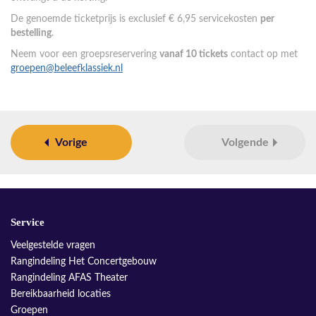
De genoemde ticketprijs is exclusief € 6,95 servicekosten
per
bestelling
.
Neem voor een groepsreservering
vanaf 10 tickets
contact op met
groepen@beleefklassiek.nl
Vorige
Volgende
Service
Veelgestelde vragen
Rangindeling Het Concertgebouw
Rangindeling AFAS Theater
Bereikbaarheid locaties
Groepen