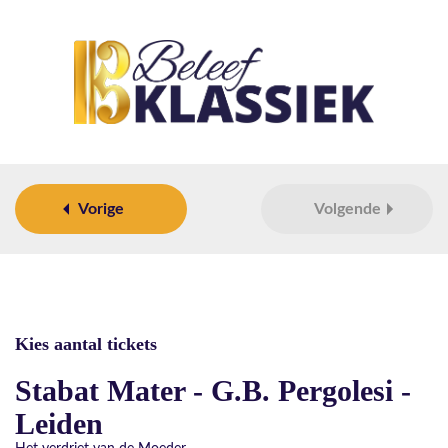
Vorige
Volgende
Kies aantal tickets
Stabat Mater - G.B. Pergolesi -
Leiden