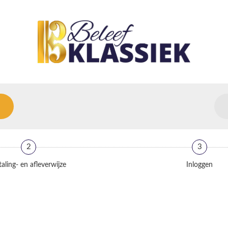
2
3
aling- en afleverwijze
Inloggen