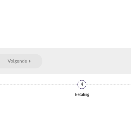
Volgende
4
Betaling