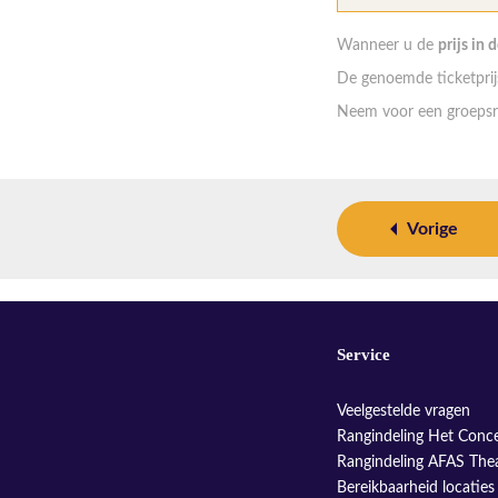
Wanneer u de
prijs in 
De genoemde ticketprijs
Neem voor een groepsr
Vorige
Service
Veelgestelde vragen
Rangindeling Het Conc
Rangindeling AFAS The
Bereikbaarheid locaties