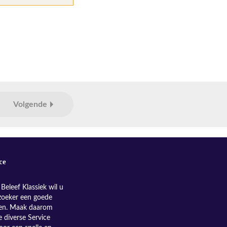
Volgende
ce
Beleef Klassiek wil u
zoeker een goede
nen. Maak daarom
e diverse Service