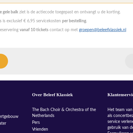
de gele balk
ziet is de actiecode toegepast en ontvangt u de korting.
 is exclusief € 6,95 servicekosten
per bestelling
.
eservering
vanaf 10 tickets
contact op met
groepen@beleefklassiek.nl
Over Beleef Klassiek
Klantenservi
The Bach Choir & Orchestra of the
Het team van 
Netherlands
als concertbe
ertgebouw
service verle
Pers
ater
gebruik van d
Vrienden