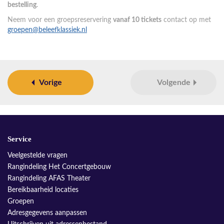
bestelling
.
Neem voor een groepsreservering
vanaf 10 tickets
contact op met
groepen@beleefklassiek.nl
Vorige
Volgende
Service
Veelgestelde vragen
Rangindeling Het Concertgebouw
Rangindeling AFAS Theater
Bereikbaarheid locaties
Groepen
Adresgegevens aanpassen