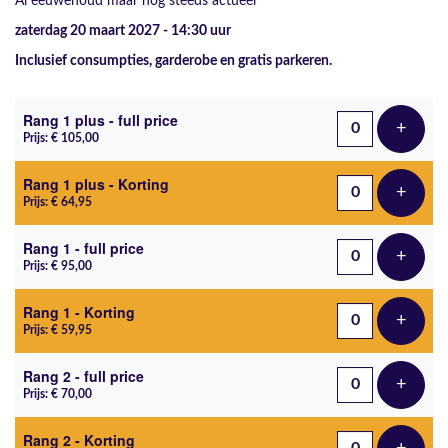
Al eeuwenoud maar nog steeds actueel
zaterdag 20 maart 2027 - 14:30
uur
Inclusief consumpties, garderobe en gratis parkeren.
Aantal tickets
Rang 1 plus - full price
+
Voeg t
Prijs: € 105,00
Rang 1 plus - Korting
+
Voeg t
Prijs: € 64,95
Rang 1 - full price
+
Voeg t
Prijs: € 95,00
Rang 1 - Korting
+
Voeg t
Prijs: € 59,95
Rang 2 - full price
+
Voeg t
Prijs: € 70,00
Rang 2 - Korting