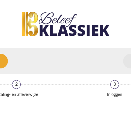
2
3
aling- en afleverwijze
Inloggen