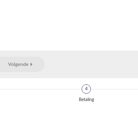
Volgende
4
Betaling