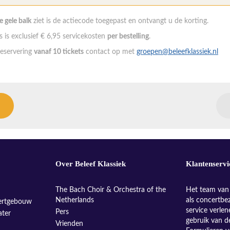
de gele balk
ziet is de actiecode toegepast en ontvangt u de korting.
 is exclusief € 6,95 servicekosten
per bestelling
.
eservering
vanaf 10 tickets
contact op met
groepen@beleefklassiek.nl
Over Beleef Klassiek
Klantenservi
The Bach Choir & Orchestra of the
Het team van 
Netherlands
als concertbe
ertgebouw
service verle
Pers
ater
gebruik van d
Vrienden