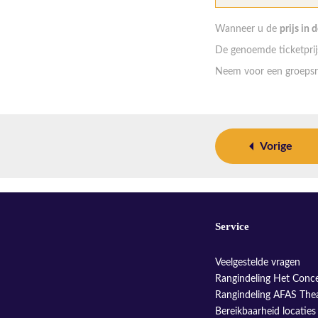
Wanneer u de
prijs in 
De genoemde ticketprijs
Neem voor een groepsr
Vorige
Service
Veelgestelde vragen
Rangindeling Het Conc
Rangindeling AFAS The
Bereikbaarheid locaties