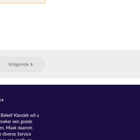
Volgende
ce
Beleef Klassiek wil u
zoeker een goede
nen. Maak daarom
e diverse Service