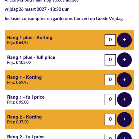
Al eeuwenoud maar nog steeds actueel
vrijdag 26 maart 2027 - 13:30
uur
Inclusief consumpties en garderobe. Concert op Goede Vrijdag.
Aantal tickets
Rang 1 plus - Korting
+
Voeg t
Prijs: € 64,95
Rang 1 plus - full price
+
Voeg t
Prijs: € 105,00
Rang 1 - Korting
+
Voeg t
Prijs: € 59,95
Rang 1 - full price
+
Voeg t
Prijs: € 95,00
Rang 2 - Korting
+
Voeg t
Prijs: € 37,50
Rang 2 - full price