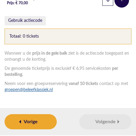
+
Voeg t
Prijs: € 70,00
Gebruik actiecode
Totaal: 0 tickets
Wanneer u de
prijs in de gele balk
ziet is de actiecode toegepast en
ontvangt u de korting.
De genoemde ticketprijs is exclusief € 6,95 servicekosten
per
bestelling
.
Neem voor een groepsreservering
vanaf 10 tickets
contact op met
groepen@beleefklassiek.nl
Vorige
Volgende