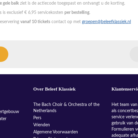
de gele balk
ziet is de actiecode toegepast en ontvangt u de korting.
 is exclusief € 6,95 servicekosten
per bestelling
.
eservering
vanaf 10 tickets
contact op met
groepen@beleefklassiek.nl
Over Beleef Klassiek
Klantenservi
The Bach Choir & Orchestra of the
Het team van 
Netherlands
als concertbe
ertgebouw
service verle
Pers
ater
gebruik van d
Vrienden
Formulieren v
Algemene Voorwaarden
adequate afh