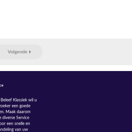
Volgende
ce
Beleef Klassiek wil u
zoeker een goede
nen. Maak daarom
e diverse Service
oor een snelle en
andeling van uw