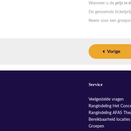
Wanneer u de
prijs in 
De genoemde ticketprijs
Neem voor een groepsr
Vorige
Service
Veelgestelde vragen
Rangindeling Het Conc
Rangindeling AFAS The
Bereikbaarheid locaties
Groepen