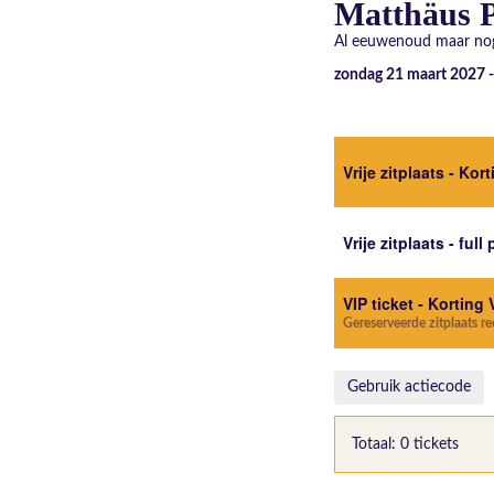
Matthäus P
Al eeuwenoud maar nog
zondag 21 maart 2027 
Vrije zitplaats - Kor
Vrije zitplaats - full 
VIP ticket - Korting 
Gereserveerde zitplaats r
Gebruik actiecode
Totaal: 0 tickets