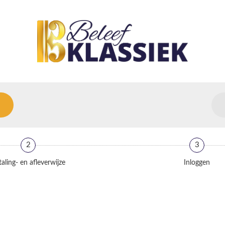
2
3
aling- en afleverwijze
Inloggen