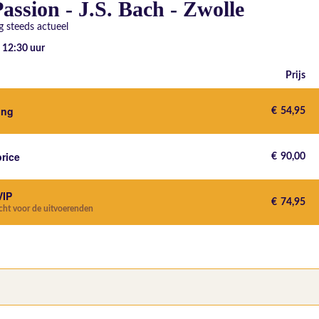
assion - J.S. Bach - Zwolle
 steeds actueel
- 12:30
uur
Prijs
ting
€
54,95
price
€
90,00
VIP
€
74,95
echt voor de uitvoerenden