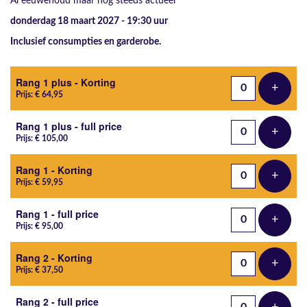
Al eeuwenoud maar nog steeds actueel
donderdag 18 maart 2027 - 19:30
uur
Inclusief consumpties en garderobe.
Aantal tickets
Rang 1 plus - Korting
+
Voeg t
Prijs: € 64,95
Rang 1 plus - full price
+
Voeg t
Prijs: € 105,00
Rang 1 - Korting
+
Voeg t
Prijs: € 59,95
Rang 1 - full price
+
Voeg t
Prijs: € 95,00
Rang 2 - Korting
+
Voeg t
Prijs: € 37,50
Rang 2 - full price