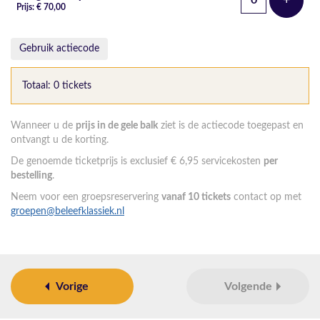
+
Voeg t
Prijs: € 70,00
Gebruik actiecode
Totaal: 0 tickets
Wanneer u de
prijs in de gele balk
ziet is de actiecode toegepast en
ontvangt u de korting.
De genoemde ticketprijs is exclusief € 6,95 servicekosten
per
bestelling
.
Neem voor een groepsreservering
vanaf 10 tickets
contact op met
groepen@beleefklassiek.nl
Vorige
Volgende